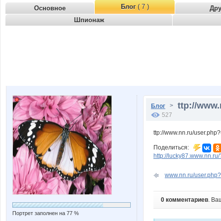
Блог
( 7 )
Основное
Др
Шпионаж
ttp://www.
>
Блог
527
ttp://www.nn.ru/user.p
Поделиться:
http://lucky87.www.nn.r
www.nn.ru/user.php?
0 комментариев
. Ва
Портрет заполнен на 77 %