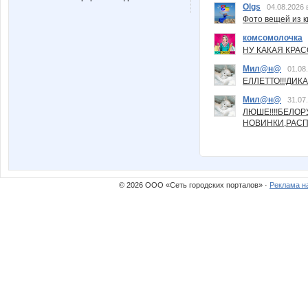
Olgs
04.08.2026 
Фото вещей из ки
комсомолочка
НУ КАКАЯ КРАСОТ
Мил@н@
01.08
ЕЛЛЕТТО!!!ДИК
Мил@н@
31.07
ЛЮШЕ!!!!БЕЛО
НОВИНКИ,РАСП
© 2026 ООО «Сеть городских порталов» ·
Реклама н