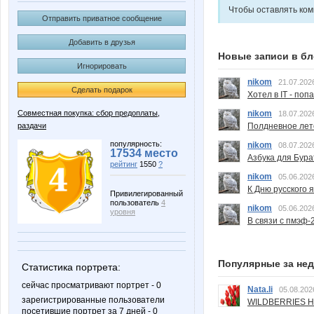
Чтобы оставлять ко
Отправить приватное сообщение
Добавить в друзья
Новые записи в бл
Игнорировать
nikom
21.07.202
Сделать подарок
Хотел в IT - поп
nikom
Совместная покупка: сбор предоплаты,
18.07.202
Полдневное лет
раздачи
популярность:
nikom
08.07.202
17534 место
Азбука для Бура
рейтинг
1550
?
nikom
05.06.202
К Дню русского 
Привилегированный
пользователь
4
nikom
05.06.202
уровня
В связи с пмэф-
Популярные за не
Статистика портрета:
сейчас просматривают портрет - 0
Nata.li
05.08.202
зарегистрированные пользователи
WILDBERRIES Н
посетившие портрет за 7 дней - 0