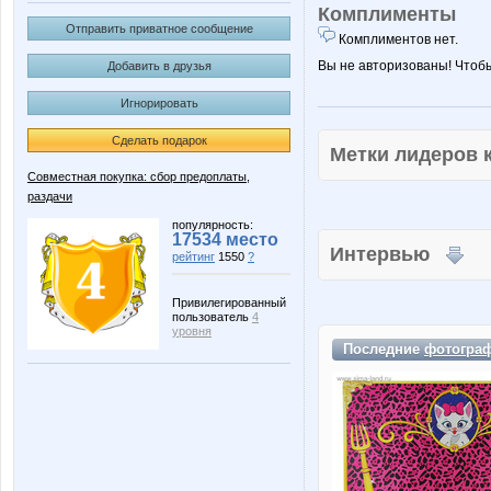
Комплименты
Отправить приватное сообщение
Комплиментов нет.
Вы не авторизованы! Чтоб
Добавить в друзья
Игнорировать
Сделать подарок
Метки лидеров
Совместная покупка: сбор предоплаты,
раздачи
популярность:
17534 место
Интервью
рейтинг
1550
?
Привилегированный
пользователь
4
уровня
Последние
фотогра