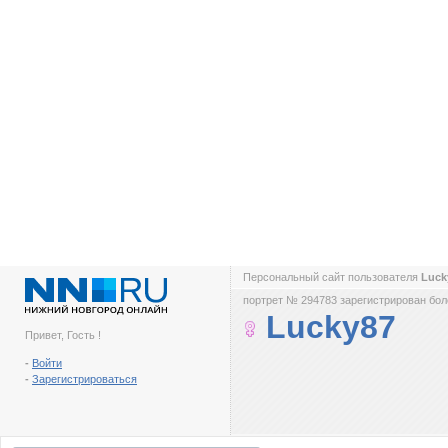
Персональный сайт пользователя
Luck
портрет № 294783 зарегистрирован боле
Lucky87
Привет, Гость !
-
Войти
-
Зарегистрироваться