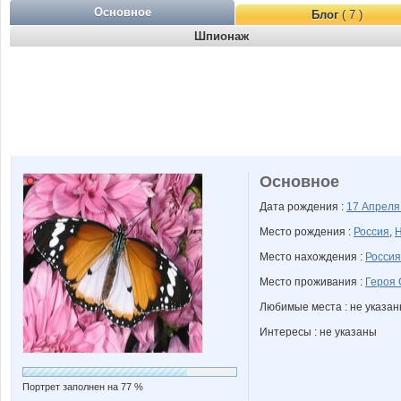
Основное
Блог
( 7 )
Шпионаж
Основное
Дата рождения :
17 Апрел
Место рождения :
Россия
,
Н
Место нахождения :
Россия
Место проживания :
Героя 
Любимые места : не указа
Интересы : не указаны
Портрет заполнен на 77 %