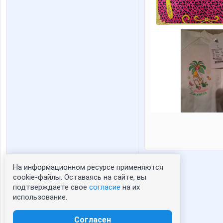
На информационном ресурсе применяются
Статистика портрета:
cookie-файлы. Оставаясь на сайте, вы
подтверждаете свое
согласие
на их
сейчас просматривают портрет - 0
использование.
зарегистрированные пользователи
посетившие портрет за 7 дней - 0
Согласен