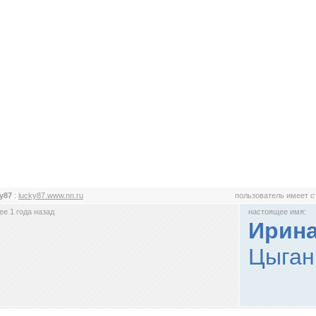
y87
:
lucky87.www.nn.ru
пользователь имеет 
е 1 года назад
настоящее имя:
Ирина
Цыган