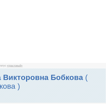
статус
«трастовый»
 Викторовна Бобкова
(
кова )